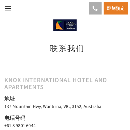
即刻预定
Toggle
navigation
联系我们
KNOX INTERNATIONAL HOTEL AND
APARTMENTS
地址
137 Mountain Hwy, Wantirna, VIC, 3152, Australia
电话号码
+61 3 9801 6044